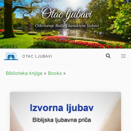
OTAC LJUBAVI
Biblioteka knjige
»
Books
»