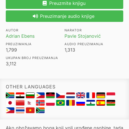
Preuzmite knjigu
Preuzimanje audio knjige
AUTOR
NARATOR
Adrian Ebens
Pavle Stojanović
PREUZIMANJA
AUDIO PREUZIMANJA
1,799
1,313
UKUPAN BROJ PREUZIMANJA
3,112
OTHER LANGUAGES
Ako obožavamo boga koji voli urođene osobine, tada