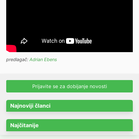
predlagač:
Adrian Ebens
Prijavite se za dobijanje novosti
Najnoviji članci
Najčitanije