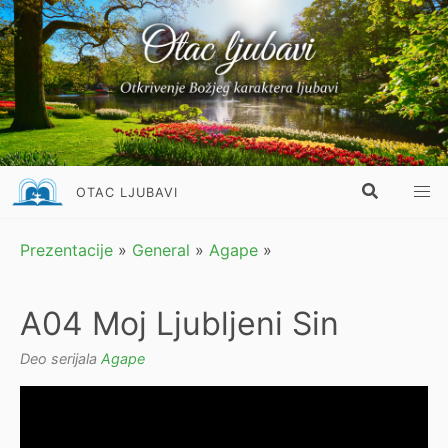
OTAC LJUBAVI
Prezentacije
»
General
»
Agape
»
A04 Moj Ljubljeni Sin
Deo serijala
Agape